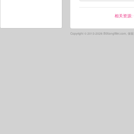
相关资源:
Copyright ©
2013-2026 BiXiongWei.com,