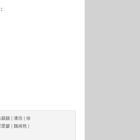
：
耿颍颍
|
潘浩
|
徐
宋爱媛
|
魏靖然
|