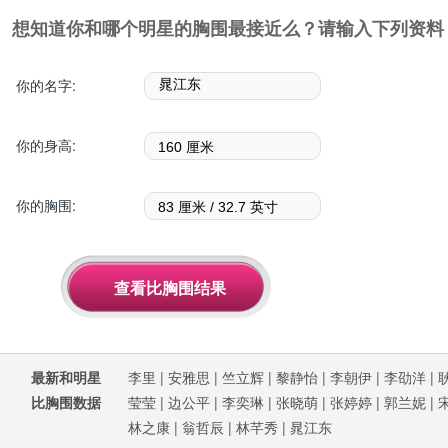
想知道你和哪个明星的胸围最接近么？请输入下列资料
你的名字:
你的身高:
你的胸围:
最新和明星
李里
|
安雅思
|
竺立辉
|
黎静怡
|
李朝伊
|
李劭洋
|
比胸围数据
莹莹
|
边公平
|
李奕琳
|
张晓萌
|
张婷婷
|
郭兰妮
|
林之康
|
翁哲辰
|
林芊秀
|
晁江东