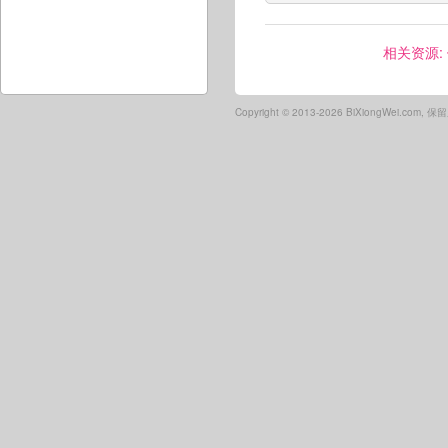
相关资源:
Copyright ©
2013-2026 BiXiongWei.com,