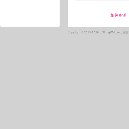
相关资源:
Copyright ©
2013-2026 BiXiongWei.com,