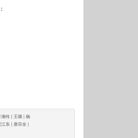
：
方湘伶
|
王璐
|
杨
晁江东
|
唐宗全
|