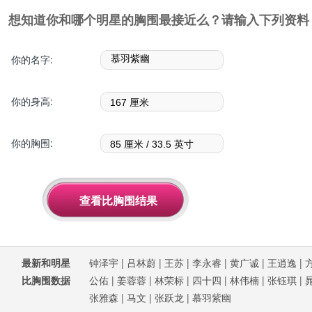
想知道你和哪个明星的胸围最接近么？请输入下列资料
你的名字:
你的身高:
你的胸围:
最新和明星
钟泽宇
|
吕林蔚
|
王苏
|
李永睿
|
黄广诚
|
王逍逸
|
比胸围数据
公佑
|
姜蓉蓉
|
林荣标
|
四十四
|
林伟楠
|
张钰琪
|
张雅森
|
马文
|
张跃龙
|
慕羽紫幽