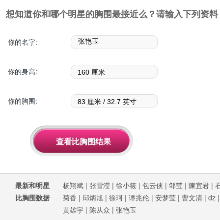
想知道你和哪个明星的胸围最接近么？请输入下列资料
你的名字:
你的身高:
你的胸围:
最新和明星
杨翔斌
|
张雪滢
|
徐小筱
|
包云侠
|
邹莹
|
陳宜君
|
比胸围数据
菊香
|
邱炳旭
|
徐珂
|
谭兆伦
|
安梦莹
|
曹文清
|
dz
黄雄宇
|
陈从众
|
张艳玉