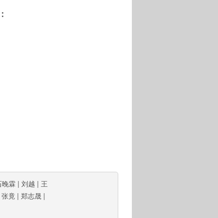
：
石晚霖
|
刘越
|
王
|
张竟
|
郑志晟
|