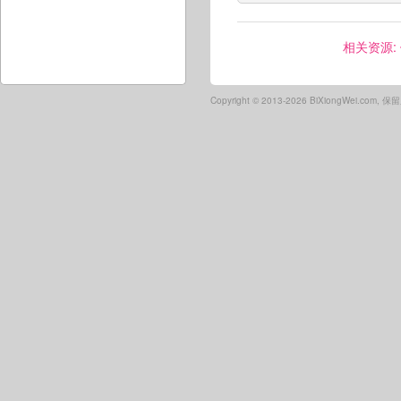
相关资源:
Copyright ©
2013-2026 BiXiongWei.com,