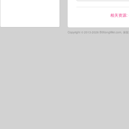
相关资源:
Copyright ©
2013-2026 BiXiongWei.com,