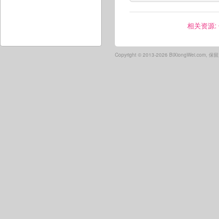
相关资源:
Copyright ©
2013-2026 BiXiongWei.com,