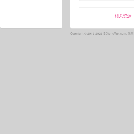
相关资源:
Copyright ©
2013-2026 BiXiongWei.com,