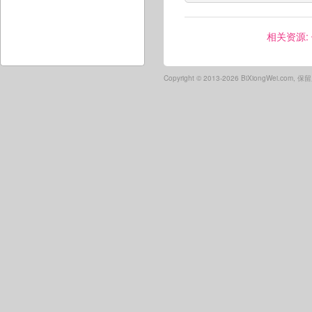
相关资源:
Copyright ©
2013-2026 BiXiongWei.com,