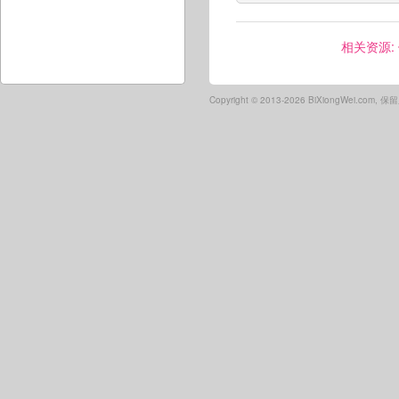
相关资源:
Copyright ©
2013-2026 BiXiongWei.com,