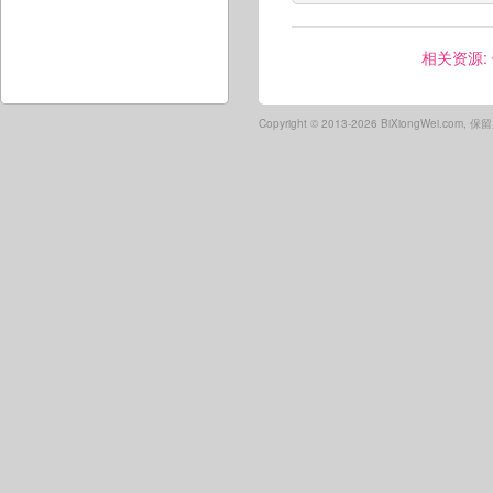
相关资源:
Copyright ©
2013-2026 BiXiongWei.com,