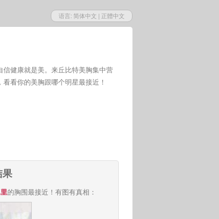
语言:
简体中文
|
正體中文
自信健康就是美。来丘比特美胸集中营
，看看你的美胸跟哪个明星最接近！
结果
真里
的胸围最接近！有图有真相：