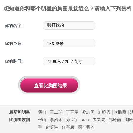
想知道你和哪个明星的胸围最接近么？请输入下列资料
你的名字:
你的身高:
你的胸围:
最新和明星
我们
|
王二球
|
丁玉星
|
梁志周
|
刘晓霞
|
李盼盼
|
比胸围数据
张山
|
李婧禾
|
孙孟宇
|
aaa
|
去去去
|
郑玲丽
|
陶玲
宇
|
俞滨琳
|
任宇康
|
啊打我的