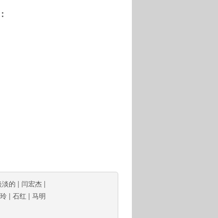
：
淡淡的
|
闫宏杰
|
玲
|
石红
|
马明