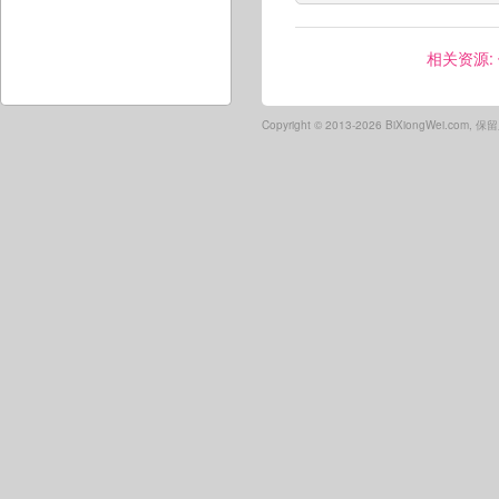
相关资源:
Copyright ©
2013-2026 BiXiongWei.com,