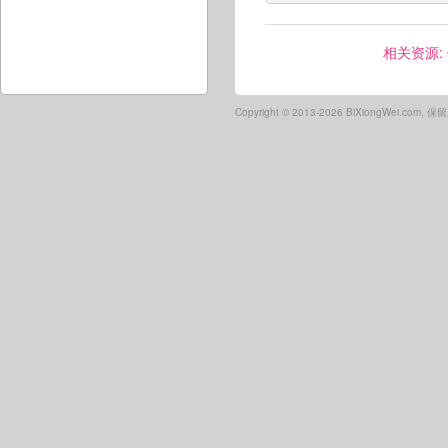
相关资源:
Copyright ©
2013-2026 BiXiongWei.com,