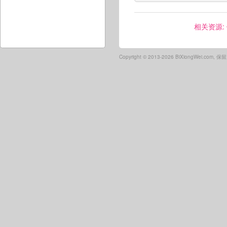
相关资源:
Copyright ©
2013-2026 BiXiongWei.com,