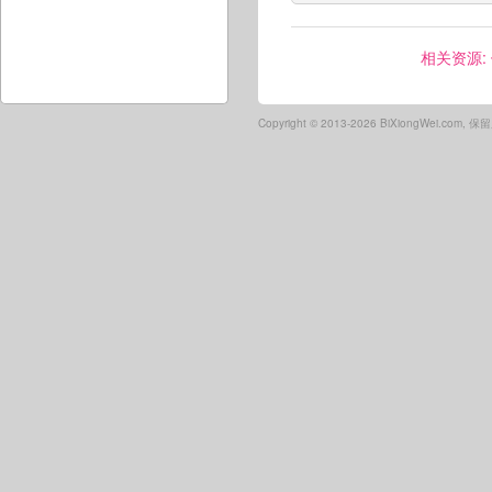
相关资源:
Copyright ©
2013-2026 BiXiongWei.com,