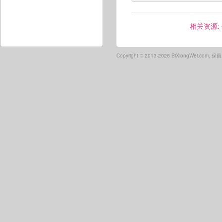
相关资源:
Copyright ©
2013-2026 BiXiongWei.com,