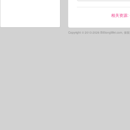
相关资源:
Copyright ©
2013-2026 BiXiongWei.com,