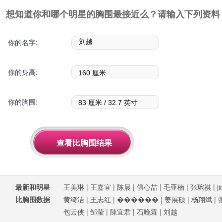
想知道你和哪个明星的胸围最接近么？请输入下列资料
你的名字:
你的身高:
你的胸围:
最新和明星
王美琳
|
王嘉宜
|
陈晨
|
俱心喆
|
毛亚楠
|
张琬祺
|
j
比胸围数据
黄绮洁
|
王志红
|
������
|
姜展硕
|
杨翔斌
|
包云侠
|
邹莹
|
陳宜君
|
石晚霖
|
刘越