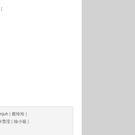
：
imjuh
|
蔡玲玲
|
张雪滢
|
徐小筱
|