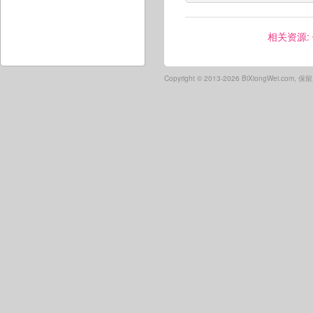
相关资源:
Copyright ©
2013-2026 BiXiongWei.com,