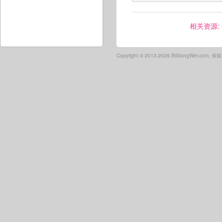
相关资源:
Copyright ©
2013-2026 BiXiongWei.com,