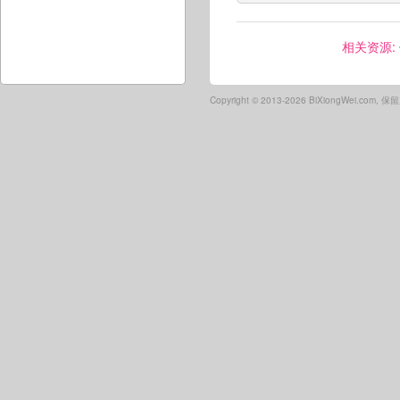
相关资源:
Copyright ©
2013-2026 BiXiongWei.com,