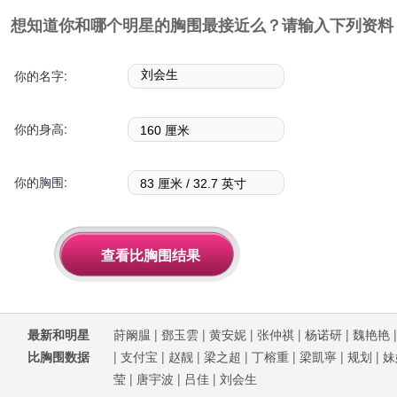
想知道你和哪个明星的胸围最接近么？请输入下列资料
你的名字:
你的身高:
你的胸围:
最新和明星
莳阚腽
|
鄧玉雲
|
黄安妮
|
张仲祺
|
杨诺研
|
魏艳艳
比胸围数据
|
支付宝
|
赵靓
|
梁之超
|
丁榕重
|
梁凱寧
|
规划
|
妹
莹
|
唐宇波
|
吕佳
|
刘会生