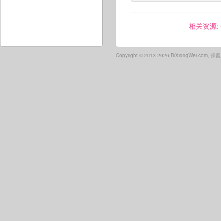
相关资源:
Copyright ©
2013-2026 BiXiongWei.com,