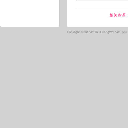
相关资源:
Copyright ©
2013-2026 BiXiongWei.com,