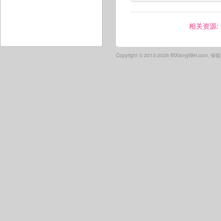
相关资源:
Copyright ©
2013-2026 BiXiongWei.com,