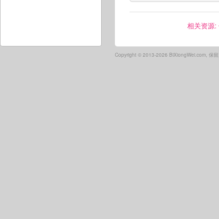
相关资源:
Copyright ©
2013-2026 BiXiongWei.com,