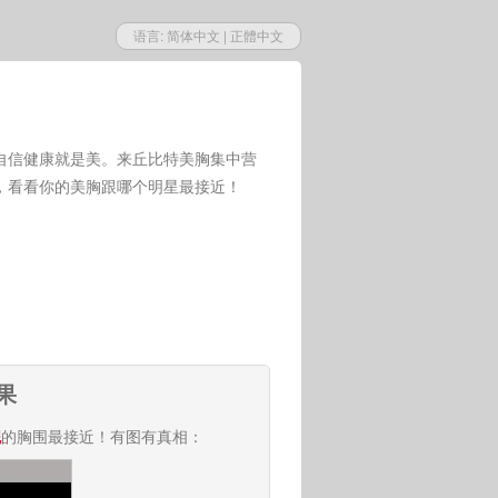
语言:
简体中文
|
正體中文
自信健康就是美。来丘比特美胸集中营
，看看你的美胸跟哪个明星最接近！
果
妮
的胸围最接近！有图有真相：