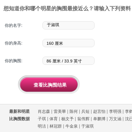
想知道你和哪个明星的胸围最接近么？请输入下列资料
你的名字:
你的身高:
你的胸围:
最新和明星
肖志森
|
雷美華
|
陈何
|
兵短
|
赵言怡
|
李明强
|
李
比胸围数据
子琪
|
体育
|
杨文予
|
翁伟辉
|
单鹏博
|
万文涵
|
沈
明洁
|
林冠群
|
牛金泉
|
于淑琪