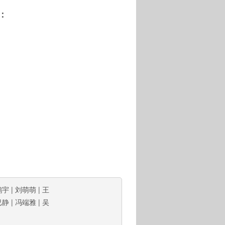
：
鹤宇
|
刘萌萌
|
王
已静
|
冯端雅
|
吴